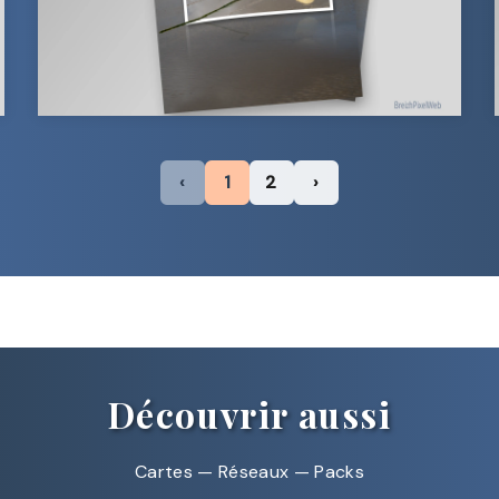
‹
1
2
›
Découvrir aussi
Cartes
—
Réseaux
—
Packs